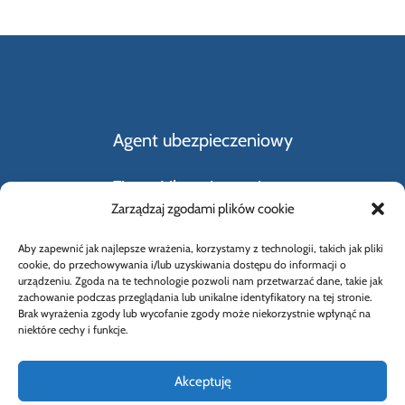
Agent ubezpieczeniowy
Firmy Ubezpieczeniowe
Zarządzaj zgodami plików cookie
Kupno i sprzedaż samochodu
Aby zapewnić jak najlepsze wrażenia, korzystamy z technologii, takich jak pliki
cookie, do przechowywania i/lub uzyskiwania dostępu do informacji o
Rodzaje ubezpieczeń
urządzeniu. Zgoda na te technologie pozwoli nam przetwarzać dane, takie jak
zachowanie podczas przeglądania lub unikalne identyfikatory na tej stronie.
Brak wyrażenia zgody lub wycofanie zgody może niekorzystnie wpłynąć na
Słownik Pojęć Ubezpieczeniowych
niektóre cechy i funkcje.
Akceptuję