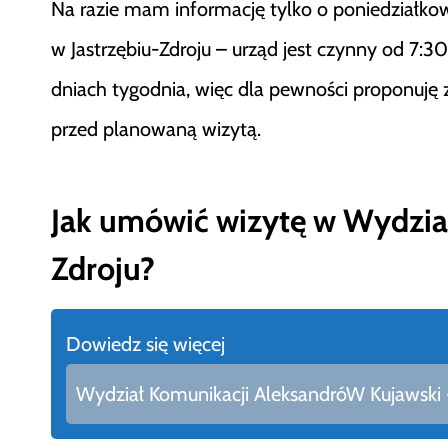
Na razie mam informację tylko o poniedziałko
w Jastrzębiu-Zdroju – urząd jest czynny od 7:
dniach tygodnia, więc dla pewności proponuję
przed planowaną wizytą.
Jak umówić wizytę w Wydzial
Zdroju?
Dowiedz się więcej
Wydział Komunikacji AleksandróW Kujawski - 