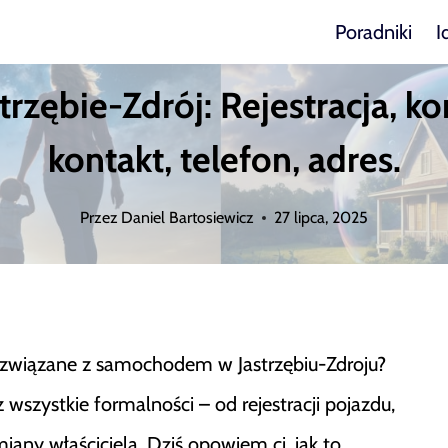
Poradniki
I
rzębie-Zdrój: Rejestracja, ko
kontakt, telefon, adres.
Przez
Daniel Bartosiewicz
27 lipca, 2025
y związane z samochodem w Jastrzębiu-Zdroju?
 wszystkie formalności – od rejestracji pojazdu,
iany właściciela. Dziś opowiem ci, jak to