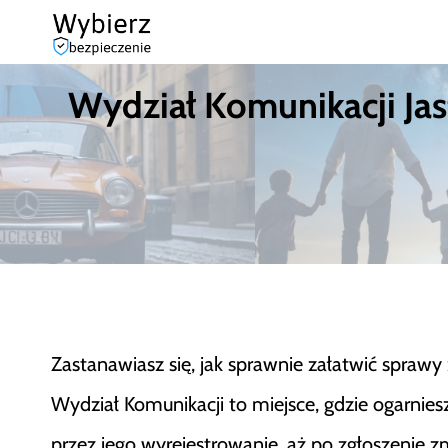
Przejdź
do
Wydział Komunikacji Jast
treści
Zastanawiasz się, jak sprawnie załatwić spraw
Wydział Komunikacji to miejsce, gdzie ogarniesz
przez jego wyrejestrowanie, aż po zgłoszenie zm