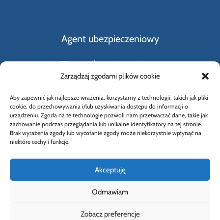
Agent ubezpieczeniowy
Firmy Ubezpieczeniowe
Zarządzaj zgodami plików cookie
Kupno i sprzedaż samochodu
Aby zapewnić jak najlepsze wrażenia, korzystamy z technologii, takich jak pliki
cookie, do przechowywania i/lub uzyskiwania dostępu do informacji o
Rodzaje ubezpieczeń
urządzeniu. Zgoda na te technologie pozwoli nam przetwarzać dane, takie jak
zachowanie podczas przeglądania lub unikalne identyfikatory na tej stronie.
Brak wyrażenia zgody lub wycofanie zgody może niekorzystnie wpłynąć na
Słownik Pojęć Ubezpieczeniowych
niektóre cechy i funkcje.
Akceptuję
Odmawiam
© 2026 Wybierz Ubezpieczenie |
Polityka
Zobacz preferencje