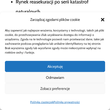
Rynek reasekuracji po serii katastrof
naturalnych
Zarządzaj zgodami plików cookie
Aby zapewnić jak najlepsze wrażenia, korzystamy z technologii, takich jak pliki
KRUS zachęca rolników do
cookie, do przechowywania i/lub uzyskiwania dostępu do informacji o
urządzeniu. Zgoda na te technologie pozwoli nam przetwarzać dane, takie jak
cyfryzacji: Jak eKRUS może
zachowanie podczas przeglądania lub unikalne identyfikatory na tej stronie.
Brak wyrażenia zgody lub wycofanie zgody może niekorzystnie wpłynąć na
niektóre cechy i funkcje.
oszczędzić Twój czas?
Akceptuję
Sprawdź podczas Dnia
Odmawiam
eKRUS w Opolu!
Zobacz preferencje
Polityka ciasteczek
Polityka prywatności