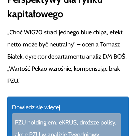
kapitałowego
„Choć WIG20 straci jednego blue chipa, efekt
netto może być neutralny” – ocenia Tomasz
Białek, dyrektor departamentu analiz DM BOŚ.
„Wartość Pekao wzrośnie, kompensując brak
PZU.”
Dowiedz się więcej
PZU holdingiem, eKRUS, droższe polisy,
akcje PZU w analizie Tygodniowy