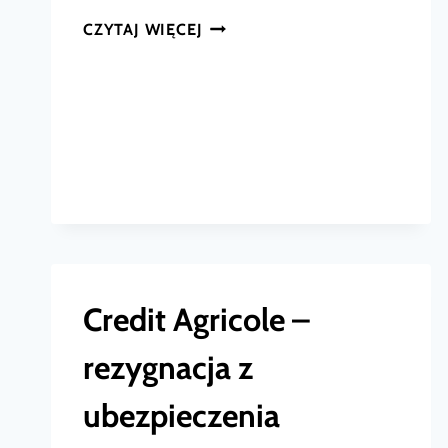
REZYGNACJA
CZYTAJ WIĘCEJ
Z
UBEZPIECZENIA
NA
ŻYCIE
–
WZÓR
I
PORADNIK
Credit Agricole –
rezygnacja z
ubezpieczenia