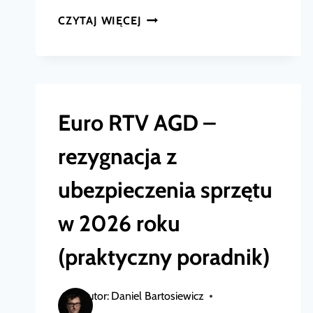
CREDIT
CZYTAJ WIĘCEJ
AGRICOLE
–
REZYGNACJA
Z
Euro RTV AGD –
UBEZPIECZENIA
rezygnacja z
KREDYTU:
KIEDY,
ubezpieczenia sprzętu
JAK
w 2026 roku
I
CZY
(praktyczny poradnik)
NALEŻY
SIĘ
Autor:
Daniel Bartosiewicz
ZWROT