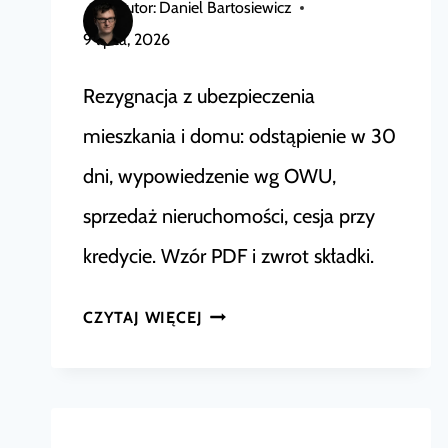
Autor:
Daniel Bartosiewicz
9 lipca, 2026
Rezygnacja z ubezpieczenia
mieszkania i domu: odstąpienie w 30
dni, wypowiedzenie wg OWU,
sprzedaż nieruchomości, cesja przy
kredycie. Wzór PDF i zwrot składki.
REZYGNACJA
CZYTAJ WIĘCEJ
Z
UBEZPIECZENIA
MIESZKANIA
–