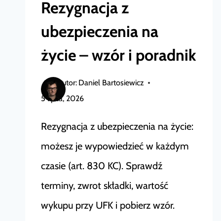
Rezygnacja z
JAK
ubezpieczenia na
WYPOWIEDZIEĆ
UMOWĘ,
życie – wzór i poradnik
WZÓR
PDF
Autor:
Daniel Bartosiewicz
5 lipca, 2026
Rezygnacja z ubezpieczenia na życie:
możesz je wypowiedzieć w każdym
czasie (art. 830 KC). Sprawdź
terminy, zwrot składki, wartość
wykupu przy UFK i pobierz wzór.