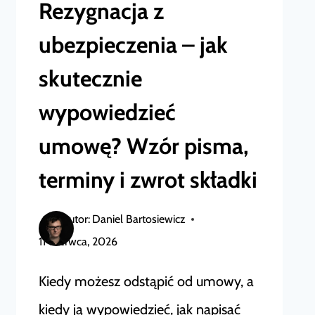
Rezygnacja z
I
ZWROT
ubezpieczenia – jak
SKŁADKI
skutecznie
wypowiedzieć
umowę? Wzór pisma,
terminy i zwrot składki
Autor:
Daniel Bartosiewicz
11 czerwca, 2026
Kiedy możesz odstąpić od umowy, a
kiedy ją wypowiedzieć, jak napisać