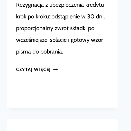
Rezygnacja z ubezpieczenia kredytu
krok po kroku: odstąpienie w 30 dni,
proporcjonalny zwrot składki po
wcześniejszej spłacie i gotowy wzór
pisma do pobrania.
REZYGNACJA
CZYTAJ WIĘCEJ
Z
UBEZPIECZENIA
KREDYTU
–
WZÓR,
TERMINY