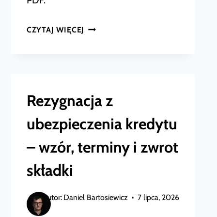
PDF.
REZYGNACJA
CZYTAJ WIĘCEJ
Z
UBEZPIECZENIA
GRUPOWEGO
–
Rezygnacja z
JAK
ubezpieczenia kredytu
ZREZYGNOWAĆ
I
– wzór, terminy i zwrot
WZÓR
składki
PDF
Autor:
Daniel Bartosiewicz
7 lipca, 2026