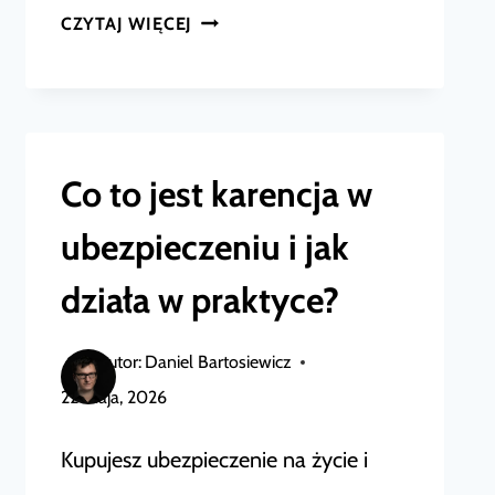
REZYGNACJA
CZYTAJ WIĘCEJ
Z
UBEZPIECZENIA
NA
ŻYCIE
Co to jest karencja w
ALLIANZ
–
ubezpieczeniu i jak
WZÓR
działa w praktyce?
WYPOWIEDZENIA
I
Autor:
Daniel Bartosiewicz
PRAKTYCZNY
22 maja, 2026
PORADNIK
Kupujesz ubezpieczenie na życie i