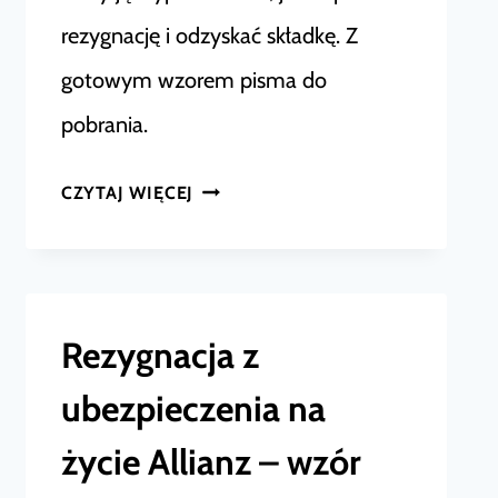
rezygnację i odzyskać składkę. Z
gotowym wzorem pisma do
pobrania.
REZYGNACJA
CZYTAJ WIĘCEJ
Z
UBEZPIECZENIA
–
JAK
Rezygnacja z
SKUTECZNIE
ubezpieczenia na
WYPOWIEDZIEĆ
UMOWĘ?
życie Allianz – wzór
WZÓR