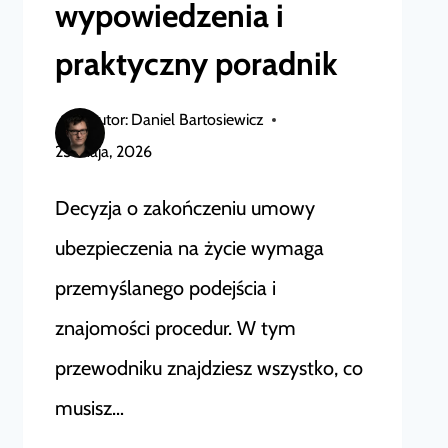
wypowiedzenia i
PISMA,
TERMINY
praktyczny poradnik
I
ZWROT
Autor:
Daniel Bartosiewicz
SKŁADKI
25 maja, 2026
Decyzja o zakończeniu umowy
ubezpieczenia na życie wymaga
przemyślanego podejścia i
znajomości procedur. W tym
przewodniku znajdziesz wszystko, co
musisz…