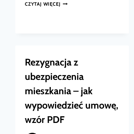
REZYGNACJA
CZYTAJ WIĘCEJ
Z
UBEZPIECZENIA
DZIECKA
W
SZKOLE
Rezygnacja z
(NNW)
–
ubezpieczenia
WZÓR
mieszkania – jak
I
ZWROT
wypowiedzieć umowę,
SKŁADKI
wzór PDF